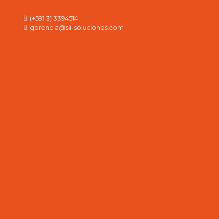
(+591 3) 3394514
gerencia@sli-soluciones.com