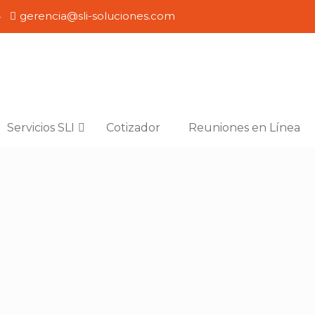
4
gerencia@sli-soluciones.com
Servicios SLI
Cotizador
Reuniones en Línea