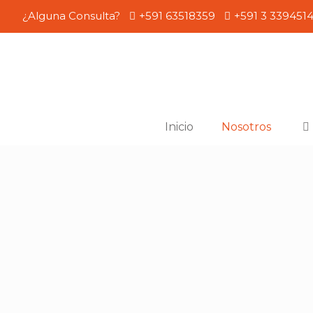
¿Alguna Consulta?
+591 63518359
+591 3 339451
Inicio
Nosotros