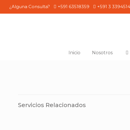
¿Alguna Consulta?
+591 63518359
+591 3 339451
Inicio
Nosotros
Servicios Relacionados