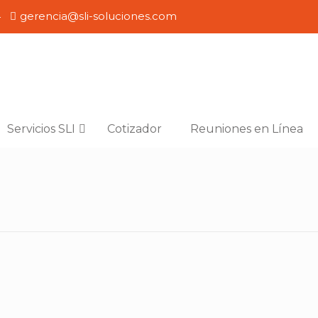
4
gerencia@sli-soluciones.com
Servicios SLI
Cotizador
Reuniones en Línea